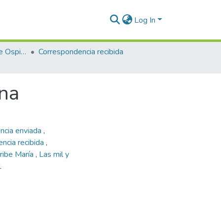
Log In
Enriqueta Vásquez de Ospina
Correspondencia recibida
ina
encia enviada
,
ncia recibida
,
ribe María
,
Las mil y
1