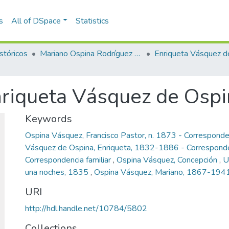
s
All of DSpace
Statistics
stóricos
Mariano Ospina Rodríguez (1826 -1912)
nriqueta Vásquez de Osp
Keywords
Ospina Vásquez, Francisco Pastor, n. 1873 - Correspond
Vásquez de Ospina, Enriqueta, 1832-1886 - Corresponde
Correspondencia familiar
,
Ospina Vásquez, Concepción
,
U
una noches, 1835
,
Ospina Vásquez, Mariano, 1867-194
URI
http://hdl.handle.net/10784/5802
Collections