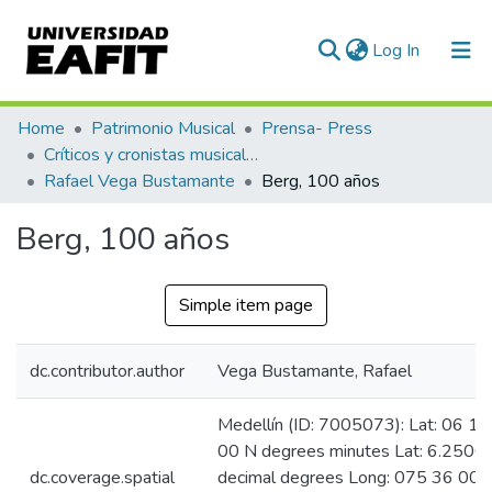
(current)
Log In
Communities & Collections
Home
Patrimonio Musical
Prensa- Press
Críticos y cronistas musicales
All of DSpace
Rafael Vega Bustamante
Berg, 100 años
Statistics
Berg, 100 años
Simple item page
dc.contributor.author
Vega Bustamante, Rafael
Medellín (ID: 7005073): Lat: 06 15
00 N degrees minutes Lat: 6.2500
dc.coverage.spatial
decimal degrees Long: 075 36 00