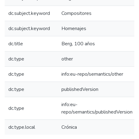
dc.subject.keyword
Compositores
dc.subject.keyword
Homenajes
dc.title
Berg, 100 años
dc.type
other
dc.type
info:eu-repo/semantics/other
dc.type
publishedVersion
info:eu-
dc.type
repo/semantics/publishedVersion
dc.type.local
Crónica