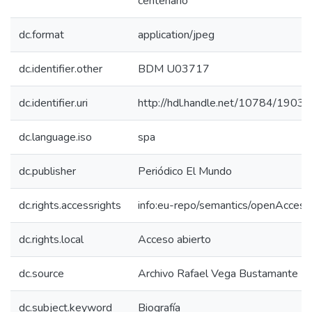
centenario
dc.format
application/jpeg
dc.identifier.other
BDM U03717
dc.identifier.uri
http://hdl.handle.net/10784/19035
dc.language.iso
spa
dc.publisher
Periódico El Mundo
dc.rights.accessrights
info:eu-repo/semantics/openAccess
dc.rights.local
Acceso abierto
dc.source
Archivo Rafael Vega Bustamante
dc.subject.keyword
Biografía