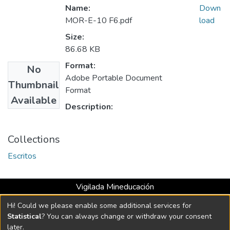
Name:
Down
MOR-E-10 F6.pdf
load
Size:
86.68 KB
Format:
No
Adobe Portable Document
Thumbnail
Format
Available
Description:
Collections
Escritos
Vigilada Mineducación
Universidad con Acreditación Institucional hasta 2026 -
Hi! Could we please enable some additional services for
Resolución MEN 2158 de 2018
Statistical
? You can always change or withdraw your consent
later.