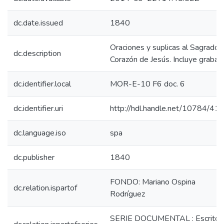
dc.date.issued
1840
Oraciones y suplicas al Sagrado
dc.description
Corazón de Jesús. Incluye grabad
dc.identifier.local
MOR-E-10 F6 doc. 6
dc.identifier.uri
http://hdl.handle.net/10784/41
dc.language.iso
spa
dc.publisher
1840
FONDO: Mariano Ospina
dc.relation.ispartof
Rodríguez
SERIE DOCUMENTAL : Escritos