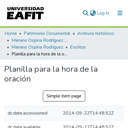
(current)
Log In
Communities & Collections
Home
Patrimonio Documental
Archivos históricos
Mariano Ospina Rodríguez (1826 -1912)
All of DSpace
Mariano Ospina Rodríguez
Escritos
Planilla para la hora de la oración
Statistics
Planilla para la hora de la
oración
Simple item page
dc.date.accessioned
2014-09-22T14:48:52Z
dc.date.available
2014-09-22T14:48:52Z