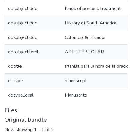
dc.subject.ddc
Kinds of persons treatment
dc.subject.ddc
History of South America
dc.subject.ddc
Colombia & Ecuador
dc.subject.lemb
ARTE EPISTOLAR
dc.title
Planilla para la hora de la oración
dc.type
manuscript
dc.type.local
Manuscrito
Files
Original bundle
Now showing
1 - 1 of 1