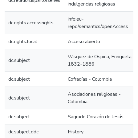
dc.relation.ispartofseries
indulgencias religiosas
info:eu-
dc.rights.accessrights
repo/semantics/openAccess
dc.rights.local
Acceso abierto
Vásquez de Ospina, Enriqueta,
dc.subject
1832-1886
dc.subject
Cofradías - Colombia
Asociaciones religiosas -
dc.subject
Colombia
dc.subject
Sagrado Corazón de Jesús
dc.subject.ddc
History