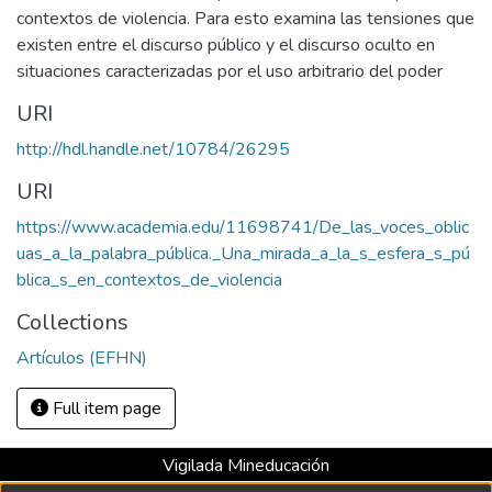
contextos de violencia. Para esto examina las tensiones que
existen entre el discurso público y el discurso oculto en
situaciones caracterizadas por el uso arbitrario del poder
URI
http://hdl.handle.net/10784/26295
URI
https://www.academia.edu/11698741/De_las_voces_oblic
uas_a_la_palabra_pública._Una_mirada_a_la_s_esfera_s_pú
blica_s_en_contextos_de_violencia
Collections
Artículos (EFHN)
Full item page
Vigilada Mineducación