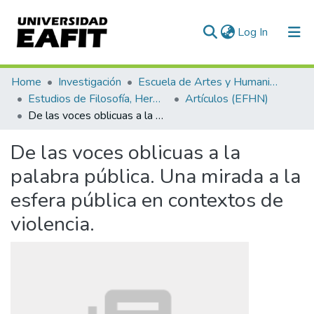
(current)
Log In
Communities & Collections
Home
Investigación
Escuela de Artes y Humanidades
Estudios de Filosofía, Hermenéutica y Narrativas
Artículos (EFHN)
All of DSpace
De las voces oblicuas a la palabra pública. Una mirada a la esfera pública en contextos de violencia.
Statistics
De las voces oblicuas a la
palabra pública. Una mirada a la
esfera pública en contextos de
violencia.