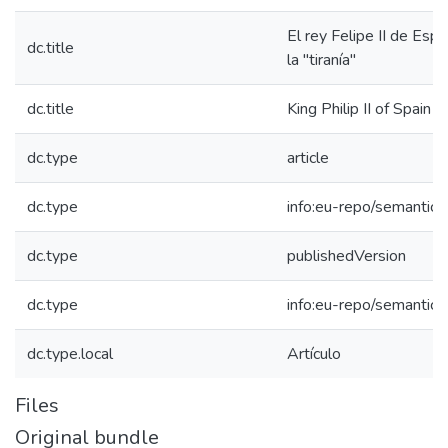
El rey Felipe II de Es
dc.title
la "tiranía"
dc.title
King Philip II of Spain 
dc.type
article
dc.type
info:eu-repo/semantics/
dc.type
publishedVersion
dc.type
info:eu-repo/semantics
dc.type.local
Artículo
Files
Original bundle