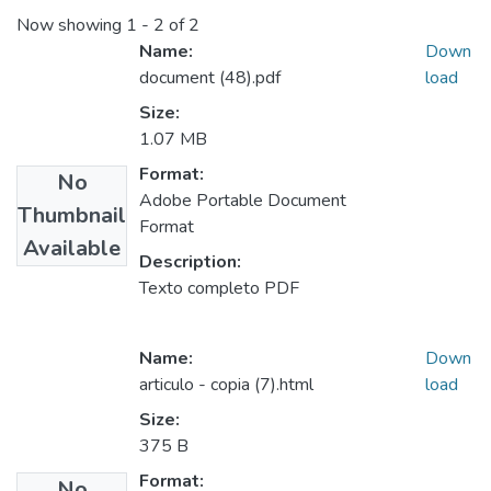
Now showing
1 - 2 of 2
Name:
Down
document (48).pdf
load
Size:
1.07 MB
Format:
No
Adobe Portable Document
Thumbnail
Format
Available
Description:
Texto completo PDF
Name:
Down
articulo - copia (7).html
load
Size:
375 B
Format:
No