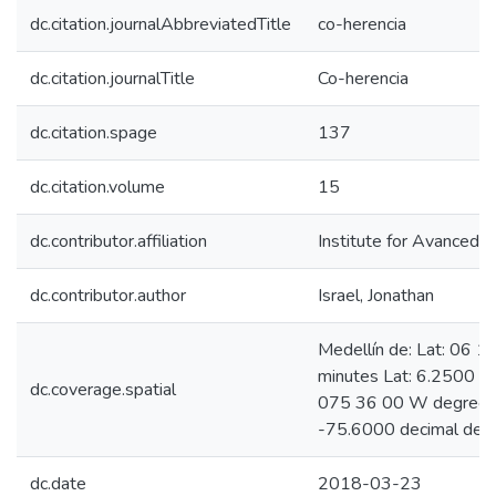
dc.citation.journalAbbreviatedTitle
co-herencia
dc.citation.journalTitle
Co-herencia
dc.citation.spage
137
dc.citation.volume
15
dc.contributor.affiliation
Institute for Avanced S
dc.contributor.author
Israel, Jonathan
Medellín de: Lat: 06 
minutes Lat: 6.2500 d
dc.coverage.spatial
075 36 00 W degrees 
-75.6000 decimal deg
dc.date
2018-03-23