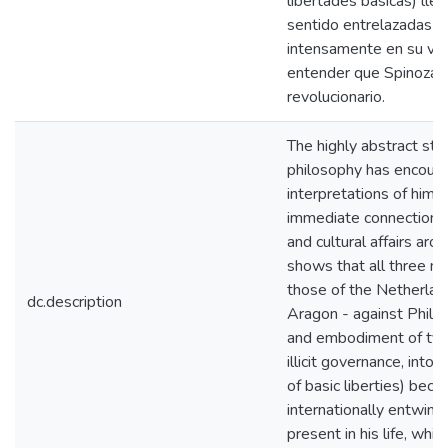
libertades básicas) lle
sentido entrelazadas y
intensamente en su vid
entender que Spinoza f
revolucionario.
The highly abstract sty
philosophy has encou
interpretations of him as
immediate connection wi
and cultural affairs arou
shows that all three m
those of the Netherlan
dc.description
Aragon - against Philip 
and embodiment of tyra
illicit governance, into
of basic liberties) be
internationally entwin
present in his life, whi