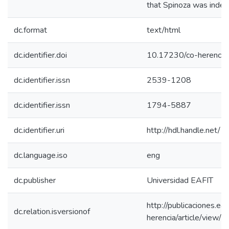
that Spinoza was indeed
dc.format
text/html
dc.identifier.doi
10.17230/co-herencia
dc.identifier.issn
2539-1208
dc.identifier.issn
1794-5887
dc.identifier.uri
http://hdl.handle.net
dc.language.iso
eng
dc.publisher
Universidad EAFIT
http://publicaciones.eaf
dc.relation.isversionof
herencia/article/view/