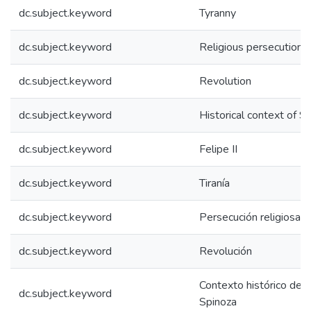
dc.subject.keyword
Tyranny
dc.subject.keyword
Religious persecution o
dc.subject.keyword
Revolution
dc.subject.keyword
Historical context of S
dc.subject.keyword
Felipe II
dc.subject.keyword
Tiranía
dc.subject.keyword
Persecución religiosa d
dc.subject.keyword
Revolución
Contexto histórico del
dc.subject.keyword
Spinoza