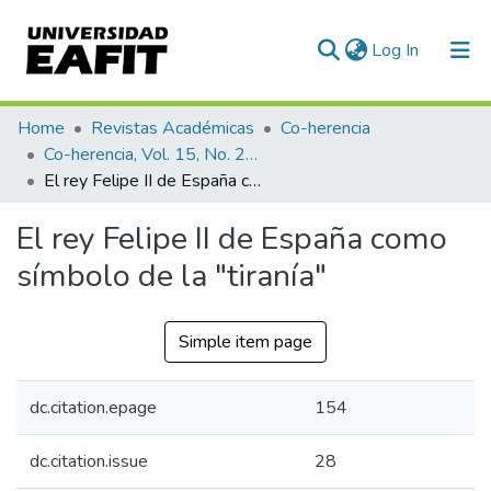
(current)
Log In
Statistics
Home
Revistas Académicas
Co-herencia
Co-herencia, Vol. 15, No. 28 (2018)
El rey Felipe II de España como símbolo de la "tiranía"
El rey Felipe II de España como
símbolo de la "tiranía"
Simple item page
dc.citation.epage
154
dc.citation.issue
28