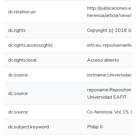
http://publicaciones.eaf
dc.relation.uri
herencia/article/view/
dc.rights
Copyright (c) 2018 Jona
dc.rights.accessrights
info:eu-repo/semantic
dc.rights.local
Acceso abierto
dc.source
instname:Universidad 
reponame:Repositorio I
dc.source
Universidad EAFIT
dc.source
Co-herencia; Vol 15, 
dc.subject.keyword
Philip II