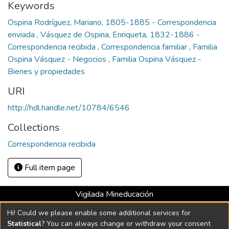
Keywords
Ospina Rodríguez, Mariano, 1805-1885 - Correspondencia
enviada
,
Vásquez de Ospina, Enriqueta, 1832-1886 -
Correspondencia recibida
,
Correspondencia familiar
,
Familia
Ospina Vásquez - Negocios
,
Familia Ospina Vásquez -
Bienes y propiedades
URI
http://hdl.handle.net/10784/6546
Collections
Correspondencia recibida
Full item page
Vigilada Mineducación
Universidad con Acreditación Institucional hasta 2026 -
Hi! Could we please enable some additional services for
Resolución MEN 2158 de 2018
Statistical
? You can always change or withdraw your consent