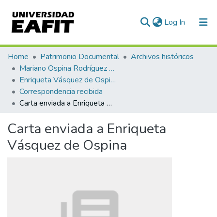
(current)
Log In
Communities & Collections
Home
Patrimonio Documental
Archivos históricos
Mariano Ospina Rodríguez (1826 -1912)
All of DSpace
Enriqueta Vásquez de Ospina
Correspondencia recibida
Statistics
Carta enviada a Enriqueta Vásquez de Ospina
Carta enviada a Enriqueta
Vásquez de Ospina