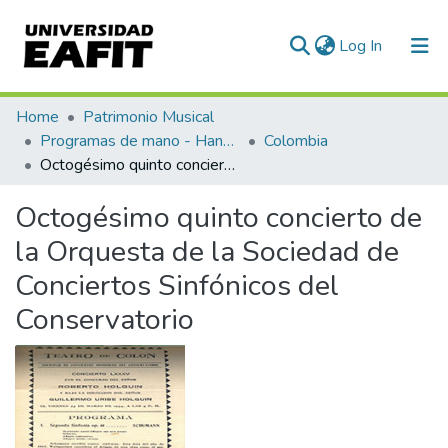
(current)
Log In
Communities & Collections
Home
Patrimonio Musical
Programas de mano - Hand programs
Colombia
All of DSpace
Octogésimo quinto concierto de la Orquesta de la Sociedad de Conciertos Sinfónicos del Conservatorio
Statistics
Octogésimo quinto concierto de
la Orquesta de la Sociedad de
Conciertos Sinfónicos del
Conservatorio