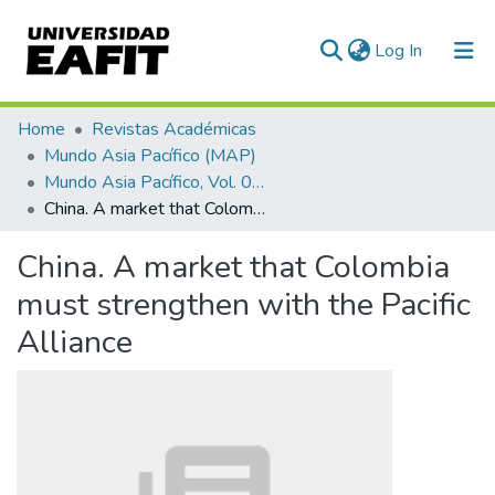
(current)
Log In
Communities & Collections
Home
Revistas Académicas
Mundo Asia Pacífico (MAP)
All of DSpace
Mundo Asia Pacífico, Vol. 02, Núm. 02 (2013)
China. A market that Colombia must strengthen with the Pacific Alliance
Statistics
China. A market that Colombia
must strengthen with the Pacific
Alliance