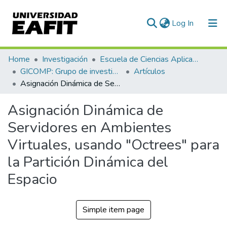
(current)
Log In
Communities & Collections
Home
Investigación
Escuela de Ciencias Aplicadas e Ingeniería
GICOMP: Grupo de investigación en computación
Artículos
All of DSpace
Asignación Dinámica de Servidores en Ambientes Virtuales, usando "Octrees" para la Partición Dinámica del Espacio
Statistics
Asignación Dinámica de
Servidores en Ambientes
Virtuales, usando "Octrees" para
la Partición Dinámica del
Espacio
Simple item page