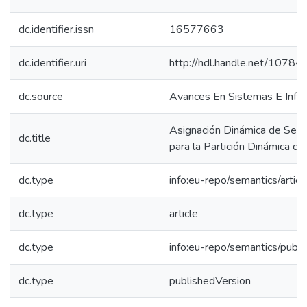
dc.identifier.issn
16577663
dc.identifier.uri
http://hdl.handle.net/1078
dc.source
Avances En Sistemas E Infor
Asignación Dinámica de Serv
dc.title
para la Partición Dinámica de
dc.type
info:eu-repo/semantics/articl
dc.type
article
dc.type
info:eu-repo/semantics/publ
dc.type
publishedVersion