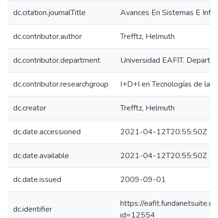
dc.citation.journalTitle
Avances En Sistemas E Infor
dc.contributor.author
Trefftz, Helmuth
dc.contributor.department
Universidad EAFIT. Departam
dc.contributor.researchgroup
I+D+I en Tecnologías de la I
dc.creator
Trefftz, Helmuth
dc.date.accessioned
2021-04-12T20:55:50Z
dc.date.available
2021-04-12T20:55:50Z
dc.date.issued
2009-09-01
https://eafit.fundanetsuite.
dc.identifier
id=12554