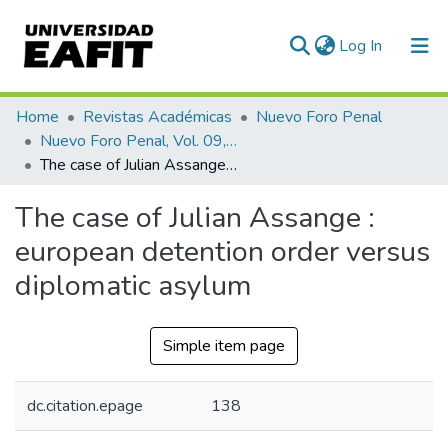
(current)
Log In
Communities & Collections
Home
Revistas Académicas
Nuevo Foro Penal
Nuevo Foro Penal, Vol. 09, Núm. 81 (2013)
All of DSpace
The case of Julian Assange : european detention order versus diplomatic asylum
Statistics
The case of Julian Assange :
european detention order versus
diplomatic asylum
Simple item page
dc.citation.epage
138