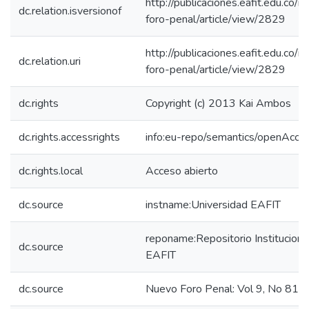
http://publicaciones.eafit.edu.co/
dc.relation.isversionof
foro-penal/article/view/2829
http://publicaciones.eafit.edu.co/
dc.relation.uri
foro-penal/article/view/2829
dc.rights
Copyright (c) 2013 Kai Ambos
dc.rights.accessrights
info:eu-repo/semantics/openAcce
dc.rights.local
Acceso abierto
dc.source
instname:Universidad EAFIT
reponame:Repositorio Instituciona
dc.source
EAFIT
dc.source
Nuevo Foro Penal: Vol 9, No 81 