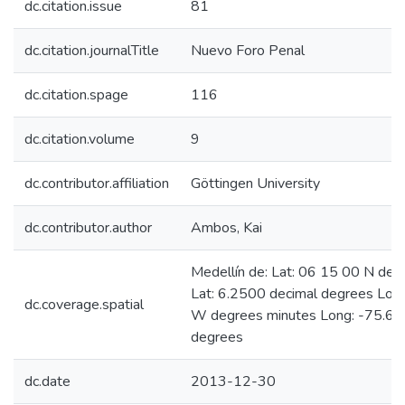
dc.citation.issue
81
dc.citation.journalTitle
Nuevo Foro Penal
dc.citation.spage
116
dc.citation.volume
9
dc.contributor.affiliation
Göttingen University
dc.contributor.author
Ambos, Kai
Medellín de: Lat: 06 15 00 N deg
Lat: 6.2500 decimal degrees Lon
dc.coverage.spatial
W degrees minutes Long: -75.60
degrees
dc.date
2013-12-30