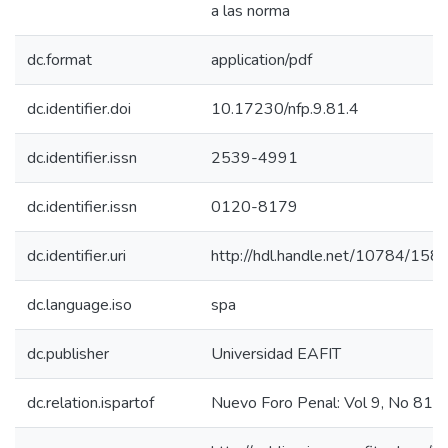
a las norma
dc.format
application/pdf
dc.identifier.doi
10.17230/nfp.9.81.4
dc.identifier.issn
2539-4991
dc.identifier.issn
0120-8179
dc.identifier.uri
http://hdl.handle.net/10784/158
dc.language.iso
spa
dc.publisher
Universidad EAFIT
dc.relation.ispartof
Nuevo Foro Penal: Vol 9, No 81 