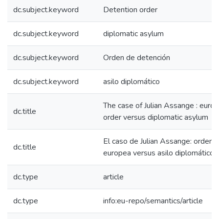
dc.subject.keyword
Detention order
dc.subject.keyword
diplomatic asylum
dc.subject.keyword
Orden de detención
dc.subject.keyword
asilo diplomático
The case of Julian Assange : euro
dc.title
order versus diplomatic asylum
El caso de Julian Assange: orden 
dc.title
europea versus asilo diplomático
dc.type
article
dc.type
info:eu-repo/semantics/article