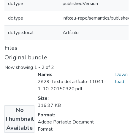
dc.type
publishedVersion
dc.type
info:eu-repo/semantics/published
dc.type.local
Artículo
Files
Original bundle
Now showing
1 - 2 of 2
Name:
Down
2829-Texto del artículo-11041-
load
1-10-20150320.pdf
Size:
316.97 KB
No
Format:
Thumbnail
Adobe Portable Document
Available
Format