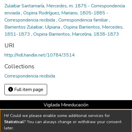
Zulaibar Santamaría, Mercedes, m. 1875 - Correspondencia
enviada
,
Ospina Rodríguez, Mariano, 1805-1885 -
Correspondencia recibida
,
Correspondencia familiar
,
Barrientos Zulaibar, Ulpiana
,
Ospina Barrientos, Mercedes,
1851-1873
,
Ospina Barrientos, Marcelina, 1838-1873
URI
http://hdl.handle.net/10784/3514
Collections
Correspondencia recibida
Full item page
Vigilada Mineducación
Universidad con Acreditación Institucional hasta 2026 -
Hi! Could we please enable some additional services for
Resolución MEN 2158 de 2018
Statistical
? You can always change or withdraw your consent
later.