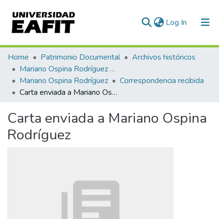
(current)
Log In
Communities & Collections
Home
Patrimonio Documental
Archivos históricos
Mariano Ospina Rodríguez (1826 -1912)
All of DSpace
Mariano Ospina Rodríguez
Correspondencia recibida
Carta enviada a Mariano Ospina Rodríguez
Statistics
Carta enviada a Mariano Ospina
Rodríguez