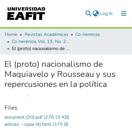
(current)
Log In
Statistics
Home
Revistas Académicas
Co-herencia
Co-herencia, Vol. 13, No. 24 (2016)
El (proto) nacionalismo de Maquiavelo y Rousseau y sus repercusiones en la política
El (proto) nacionalismo de
Maquiavelo y Rousseau y sus
repercusiones en la política
Files
document (90).pdf
(278.19 KB)
articulo - copia (4).html
(375 B)