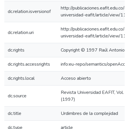
http://publicaciones.eafit.edu.co/i
dc.relation.isversionof
universidad-eafit/article/view/11
http://publicaciones.eafit.edu.co/i
dc.relation.uri
universidad-eafit/article/view/11
dc.rights
Copyright © 1997 Raúl Antonio 
dc.rights.accessrights
info:eu-repo/semantics/openAcce
dc.rights.local
Acceso abierto
Revista Universidad EAFIT, Vol. 3
dc.source
(1997)
dc.title
Urdimbres de la complejidad
dc.type
article