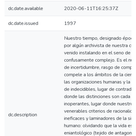
dc.date.available
2020-06-11T16:25:37Z
dc.date.issued
1997
Nuestro tiempo, designado époc
por algún archivista de nuestra cul
venido instalando en el seno de u
confusamente complejo. Es el nue
de incertidumbre, rasgo de compl
compele a los ámbitos de la cienci
las organizaciones humanas y la cu
de indecidibles, lugar de contradi
donde las distinciones son cada v
inoperantes, lugar donde nuestros
venerables criterios de racionalid
dc.description
ineficaces y laminadores de la sing
humano: olvidando que la vida es l
eniantológico (tejido de antagoni