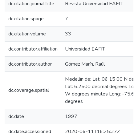
dc.citation.journalTitle
Revista Universidad EAFIT
dc.citation.spage
7
dc.citation.volume
33
dc.contributor.affiliation
Universidad EAFIT
dc.contributor.author
Gómez Marín, Raúl
Medellín de: Lat: 06 15 00 N deg
Lat: 6.2500 decimal degrees Lon
dc.coverage.spatial
W degrees minutes Long: -75.60
degrees
dc.date
1997
dc.date.accessioned
2020-06-11T16:25:37Z