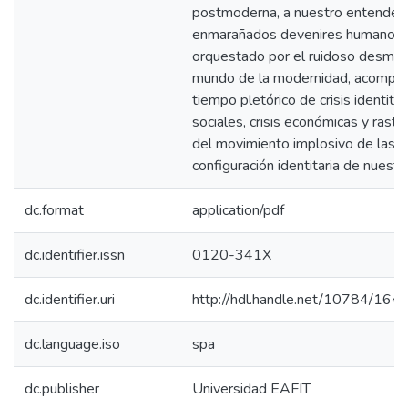
postmoderna, a nuestro entender, 
enmarañados devenires humanos 
orquestado por el ruidoso desman
mundo de la modernidad, acompañ
tiempo pletórico de crisis identitari
sociales, crisis económicas y rastre
del movimiento implosivo de las m
configuración identitaria de nuestra
dc.format
application/pdf
dc.identifier.issn
0120-341X
dc.identifier.uri
http://hdl.handle.net/10784/164
dc.language.iso
spa
dc.publisher
Universidad EAFIT