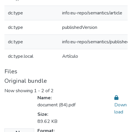
dc.type
info:eu-repo/semantics/article
dc.type
publishedVersion
dc.type
info:eu-repo/semantics/published
dc.type.local
Artículo
Files
Original bundle
Now showing
1 - 2 of 2
Name:
document (84).pdf
Down
load
Size:
89.62 KB
Format: