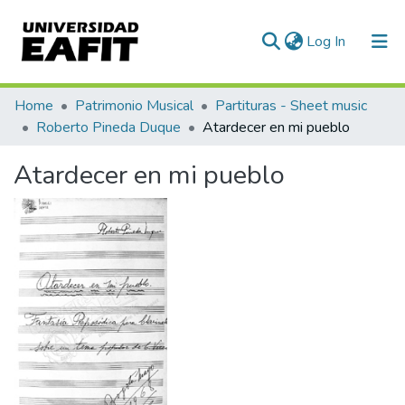
(current)
Log In
Communities & Collections
Home
Patrimonio Musical
Partituras - Sheet music
Roberto Pineda Duque
Atardecer en mi pueblo
All of DSpace
Atardecer en mi pueblo
Statistics