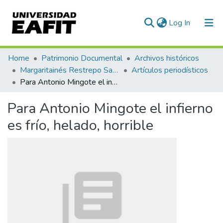
(current)
Log In
Communities & Collections
Home
Patrimonio Documental
Archivos históricos
Margaritainés Restrepo Santamaría
Artículos periodísticos
All of DSpace
Para Antonio Mingote el infierno es frío, helado, horrible
Statistics
Para Antonio Mingote el infierno
es frío, helado, horrible