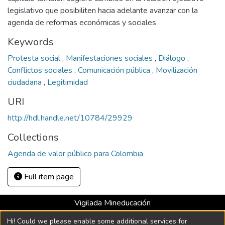
legislativo que posibiliten hacia adelante avanzar con la
agenda de reformas económicas y sociales
Keywords
Protesta social
,
Manifestaciones sociales
,
Diálogo
,
Conflictos sociales
,
Comunicación pública
,
Movilización
ciudadana
,
Legitimidad
URI
http://hdl.handle.net/10784/29929
Collections
Agenda de valor público para Colombia
Full item page
Vigilada Mineducación
Universidad con Acreditación Institucional hasta 2026 -
Hi! Could we please enable some additional services for