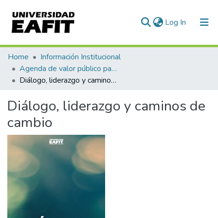
(current)
Log In
Communities & Collections
Home
Información Institucional
Agenda de valor público para Colombia
All of DSpace
Diálogo, liderazgo y caminos de cambio
Statistics
Diálogo, liderazgo y caminos de
cambio