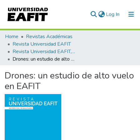
(current)
Log In
Communities & Collections
Home
Revistas Académicas
Revista Universidad EAFIT
All of DSpace
Revista Universidad EAFIT, Vol. 52, Núm. 170 (2017)
Drones: un estudio de alto vuelo en EAFIT
Statistics
Drones: un estudio de alto vuelo
en EAFIT