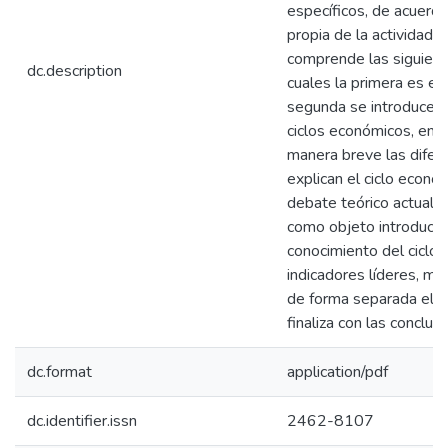
específicos, de acuerdo 
propia de la actividad
comprende las siguient
dc.description
cuales la primera es est
segunda se introduce a
ciclos económicos, en 
manera breve las difer
explican el ciclo económ
debate teórico actual. 
como objeto introducir a
conocimiento del ciclo 
indicadores líderes, mie
de forma separada el c
finaliza con las conclus
dc.format
application/pdf
dc.identifier.issn
2462-8107