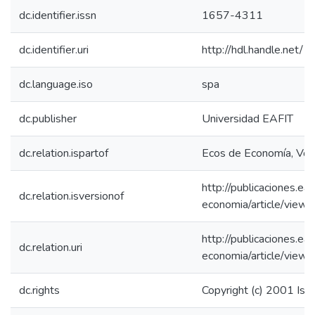
dc.identifier.issn
1657-4311
dc.identifier.uri
http://hdl.handle.net
dc.language.iso
spa
dc.publisher
Universidad EAFIT
dc.relation.ispartof
Ecos de Economía, Vol
http://publicaciones.ea
dc.relation.isversionof
economia/article/vie
http://publicaciones.ea
dc.relation.uri
economia/article/vie
dc.rights
Copyright (c) 2001 Isab