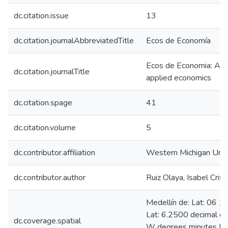
dc.citation.issue
13
dc.citation.journalAbbreviatedTitle
Ecos de Economía
Ecos de Economia: A La
dc.citation.journalTitle
applied economics
dc.citation.spage
41
dc.citation.volume
5
dc.contributor.affiliation
Western Michigan Unive
dc.contributor.author
Ruiz Olaya, Isabel Crist
Medellín de: Lat: 06 
Lat: 6.2500 decimal d
dc.coverage.spatial
W degrees minutes Lo