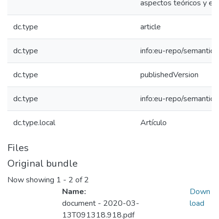
aspectos teóricos y evi
dc.type
article
dc.type
info:eu-repo/semantics/
dc.type
publishedVersion
dc.type
info:eu-repo/semantics
dc.type.local
Artículo
Files
Original bundle
Now showing
1 - 2 of 2
Name:
Down
document - 2020-03-
load
13T091318.918.pdf