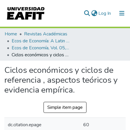
(current)
Log In
Communities & Collections
Home
Revistas Académicas
Ecos de Economía: A Latin American Journal of Applied Economics
All of DSpace
Ecos de Economía, Vol. 05, No. 13 (2001)
Ciclos económicos y ciclos de referencia , aspectos teóricos y evidencia empírica.
Statistics
Ciclos económicos y ciclos de
referencia , aspectos teóricos y
evidencia empírica.
Simple item page
dc.citation.epage
60