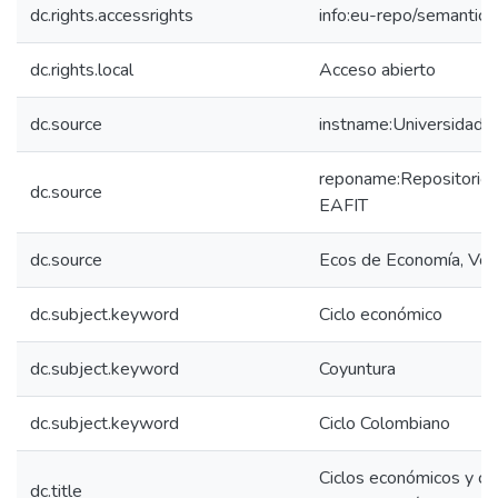
dc.rights.accessrights
info:eu-repo/semantic
dc.rights.local
Acceso abierto
dc.source
instname:Universidad 
reponame:Repositorio I
dc.source
EAFIT
dc.source
Ecos de Economía, Vol
dc.subject.keyword
Ciclo económico
dc.subject.keyword
Coyuntura
dc.subject.keyword
Ciclo Colombiano
Ciclos económicos y cic
dc.title