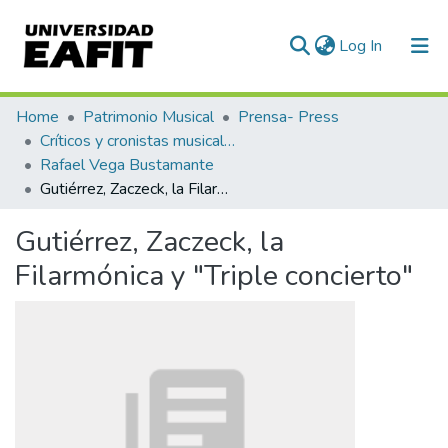
(current)
Log In
Communities & Collections
Home
Patrimonio Musical
Prensa- Press
Críticos y cronistas musicales
All of DSpace
Rafael Vega Bustamante
Gutiérrez, Zaczeck, la Filarmónica y "Triple concierto"
Statistics
Gutiérrez, Zaczeck, la
Filarmónica y "Triple concierto"