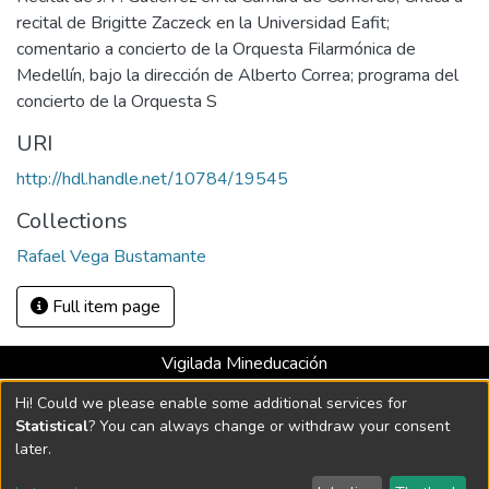
recital de Brigitte Zaczeck en la Universidad Eafit;
comentario a concierto de la Orquesta Filarmónica de
Medellín, bajo la dirección de Alberto Correa; programa del
concierto de la Orquesta S
URI
http://hdl.handle.net/10784/19545
Collections
Rafael Vega Bustamante
Full item page
Vigilada Mineducación
Universidad con Acreditación Institucional hasta 2026 -
Hi! Could we please enable some additional services for
Resolución MEN 2158 de 2018
Statistical
? You can always change or withdraw your consent
later.
DSpace software
copyright © 2002-2026
LYRASIS