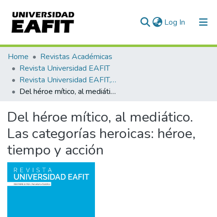
(current)
Log In
Communities & Collections
Home
Revistas Académicas
Revista Universidad EAFIT
All of DSpace
Revista Universidad EAFIT, Vol. 42, Núm. 144 (2006)
Del héroe mítico, al mediático. Las categorías heroicas: héroe, tiempo y acción
Statistics
Del héroe mítico, al mediático.
Las categorías heroicas: héroe,
tiempo y acción