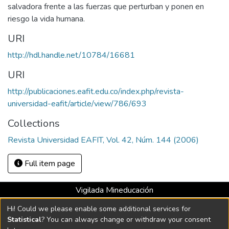
salvadora frente a las fuerzas que perturban y ponen en
riesgo la vida humana.
URI
http://hdl.handle.net/10784/16681
URI
http://publicaciones.eafit.edu.co/index.php/revista-
universidad-eafit/article/view/786/693
Collections
Revista Universidad EAFIT, Vol. 42, Núm. 144 (2006)
Full item page
Vigilada Mineducación
Universidad con Acreditación Institucional hasta 2026 -
Hi! Could we please enable some additional services for
Resolución MEN 2158 de 2018
Statistical
? You can always change or withdraw your consent