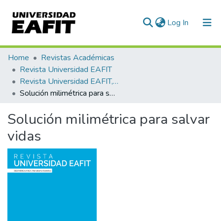
(current)
Log In
Communities & Collections
Home
Revistas Académicas
Revista Universidad EAFIT
All of DSpace
Revista Universidad EAFIT, Vol. 53, Núm. 171 (2018)
Solución milimétrica para salvar vidas
Statistics
Solución milimétrica para salvar
vidas