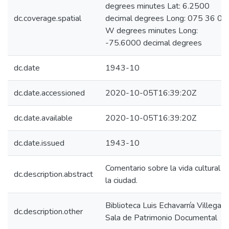
degrees minutes Lat: 6.2500
dc.coverage.spatial
decimal degrees Long: 075 36 00
W degrees minutes Long:
-75.6000 decimal degrees
dc.date
1943-10
dc.date.accessioned
2020-10-05T16:39:20Z
dc.date.available
2020-10-05T16:39:20Z
dc.date.issued
1943-10
Comentario sobre la vida cultural d
dc.description.abstract
la ciudad.
Biblioteca Luis Echavarría Villegas,
dc.description.other
Sala de Patrimonio Documental