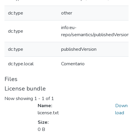
dc.type
other
info:eu-
dc.type
repo/semantics/publishedVersion
dc.type
publishedVersion
dc.type.local
Comentario
Files
License bundle
Now showing
1 - 1 of 1
Name:
Down
license.txt
load
Size:
0 B