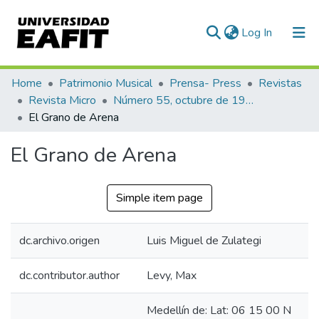
(current)
Log In
Communities & Collections
Home
Patrimonio Musical
Prensa- Press
Revistas
Revista Micro
Número 55, octubre de 1943
All of DSpace
El Grano de Arena
Statistics
El Grano de Arena
Simple item page
dc.archivo.origen
Luis Miguel de Zulategi
dc.contributor.author
Levy, Max
Medellín de: Lat: 06 15 00 N