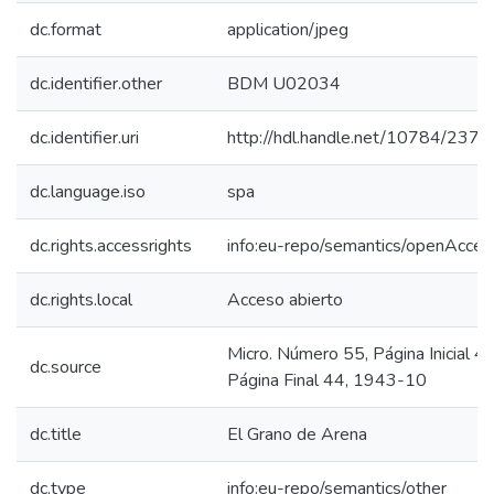
dc.format
application/jpeg
dc.identifier.other
BDM U02034
dc.identifier.uri
http://hdl.handle.net/10784/2378
dc.language.iso
spa
dc.rights.accessrights
info:eu-repo/semantics/openAcces
dc.rights.local
Acceso abierto
Micro. Número 55, Página Inicial 44
dc.source
Página Final 44, 1943-10
dc.title
El Grano de Arena
dc.type
info:eu-repo/semantics/other