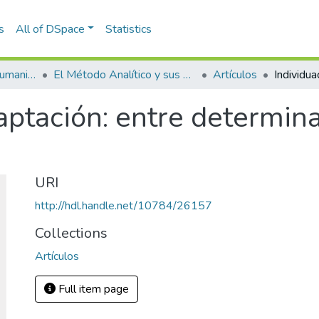
s
All of DSpace
Statistics
Escuela de Artes y Humanidades
El Método Analítico y sus Aplicaciones en las Ciencias Sociales y Humanas (EAFIT - U de A)
Artículos
aptación: entre determin
URI
http://hdl.handle.net/10784/26157
Collections
Artículos
Full item page