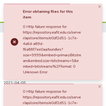
×
(current)
Log In
Error obtaining files for this
item
Communities & Collections
0 Http failure response for
Home
https://repository.eafit.edu.co/serve
All of DSpace
Escamas de pescado: una
r/api/core/items/e0df2d51-1c7e-
4a6d-a89d-
Statistics
referencia para construir mejores
f6a88f7ee0aa/bundles?
materiales
size=9999&embed=primaryBitstre
am&embed.size=bitstreams=5&e
mbed=bitstreams%2Fformat: 0
Unknown Error
Date
2021-04-05
×
Authors
0 Http failure response for
https://repository.eafit.edu.co/serve
Martinez Guerrero, Christian Alexander
r/api/core/items/e0df2d51-1c7e-