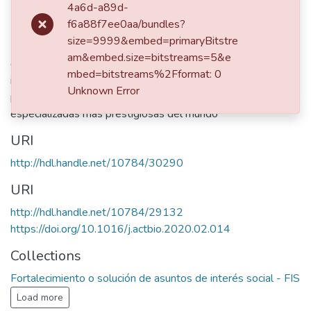
4a6d-a89d-
Description
f6a88f7ee0aa/bundles?
size=9999&embed=primaryBitstre
Este producto forma parte de una serie de videos de
am&embed.size=bitstreams=5&e
divulgación científica que buscan reseñar algunas de las
mbed=bitstreams%2Fformat: 0
investigaciones más importantes en las que ha tenido
Unknown Error
participación la Universidad EAFIT, publicadas en las revistas
especializadas más prestigiosas del mundo
URI
http://hdl.handle.net/10784/30290
URI
http://hdl.handle.net/10784/29132
https://doi.org/10.1016/j.actbio.2020.02.014
Collections
Fortalecimiento o solución de asuntos de interés social - FIS
Load more