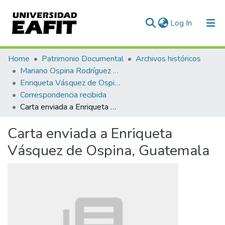
(current)
Log In
Communities & Collections
Home
Patrimonio Documental
Archivos históricos
Mariano Ospina Rodríguez (1826 -1912)
All of DSpace
Enriqueta Vásquez de Ospina
Correspondencia recibida
Statistics
Carta enviada a Enriqueta Vásquez de Ospina, Guatemala
Carta enviada a Enriqueta
Vásquez de Ospina, Guatemala