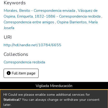
Keywords
Morales, Benito - Correspondencia enviada
,
Vásquez de
Ospina, Enriqueta, 1832-1886 - Correspondencia recibida
,
Correspondencia entre amigos
,
Ospina Barrientos, María
Josefa
URI
http://hdl.handle.net/10784/6655
Collections
Correspondencia recibida
Full item page
Vigilada Mineducación
Universidad con Acreditación Institucional hasta 2026 -
Hi! Could we please enable some additional services for
Resolución MEN 2158 de 2018
Statistical
? You can always change or withdraw your consent
later.