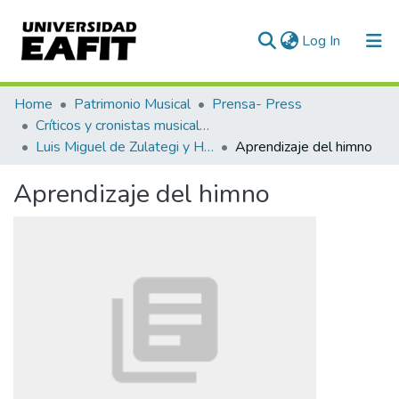
(current)
Log In
Communities & Collections
Home
Patrimonio Musical
Prensa- Press
Críticos y cronistas musicales
All of DSpace
Luis Miguel de Zulategi y Huarte
Aprendizaje del himno
Statistics
Aprendizaje del himno