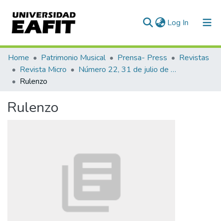
(current)
Log In
Communities & Collections
Home
Patrimonio Musical
Prensa- Press
Revistas
Revista Micro
Número 22, 31 de julio de 1940
All of DSpace
Rulenzo
Statistics
Rulenzo