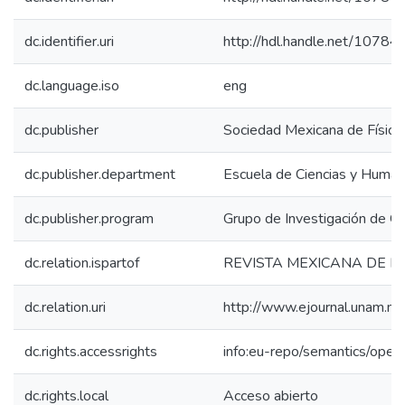
dc.identifier.uri
http://hdl.handle.net/1078
dc.language.iso
eng
dc.publisher
Sociedad Mexicana de Física
dc.publisher.department
Escuela de Ciencias y Huma
dc.publisher.program
Grupo de Investigación de Óp
dc.relation.ispartof
REVISTA MEXICANA DE FÍ
dc.relation.uri
http://www.ejournal.unam.
dc.rights.accessrights
info:eu-repo/semantics/ope
dc.rights.local
Acceso abierto