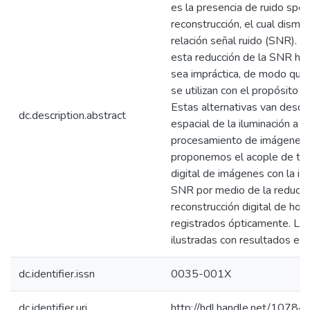
es la presencia de ruido spe
reconstrucción, el cual dism
relación señal ruido (SNR). P
esta reducción de la SNR hace
sea impráctica, de modo que 
se utilizan con el propósito 
Estas alternativas van desde
dc.description.abstract
espacial de la iluminación a l
procesamiento de imágenes. 
proponemos el acople de téc
digital de imágenes con la in
SNR por medio de la reducció
reconstrucción digital de ho
registrados ópticamente. La
ilustradas con resultados ex
dc.identifier.issn
0035-001X
dc.identifier.uri
http://hdl.handle.net/1078