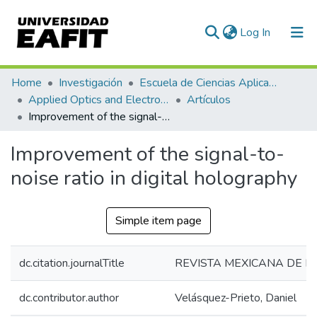
(current)
Log In
Communities & Collections
Home
Investigación
Escuela de Ciencias Aplicadas e Ingeniería
Applied Optics and Electronic Instrumentation Research Group
Artículos
All of DSpace
Improvement of the signal-to-noise ratio in digital holography
Statistics
Improvement of the signal-to-
noise ratio in digital holography
Simple item page
dc.citation.journalTitle
REVISTA MEXICANA DE FÍ
dc.contributor.author
Velásquez-Prieto, Daniel