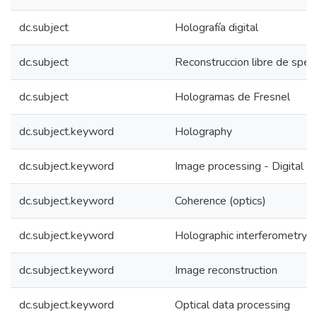
dc.subject
Holografía digital
dc.subject
Reconstruccion libre de spec
dc.subject
Hologramas de Fresnel
dc.subject.keyword
Holography
dc.subject.keyword
Image processing - Digital t
dc.subject.keyword
Coherence (optics)
dc.subject.keyword
Holographic interferometry
dc.subject.keyword
Image reconstruction
dc.subject.keyword
Optical data processing