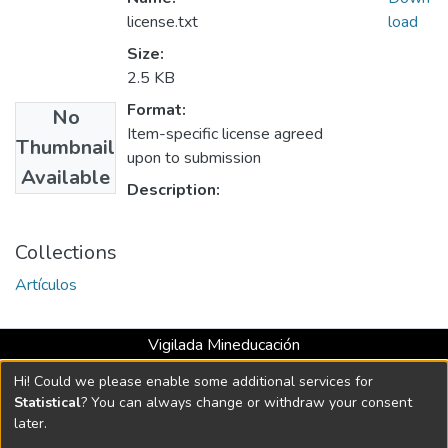
license.txt
load
Size:
2.5 KB
Format:
No
Item-specific license agreed
Thumbnail
upon to submission
Available
Description:
Collections
Artículos
Vigilada Mineducación
Universidad con Acreditación Institucional hasta 2026 -
Hi! Could we please enable some additional services for
Resolución MEN 2158 de 2018
Statistical
? You can always change or withdraw your consent
later.