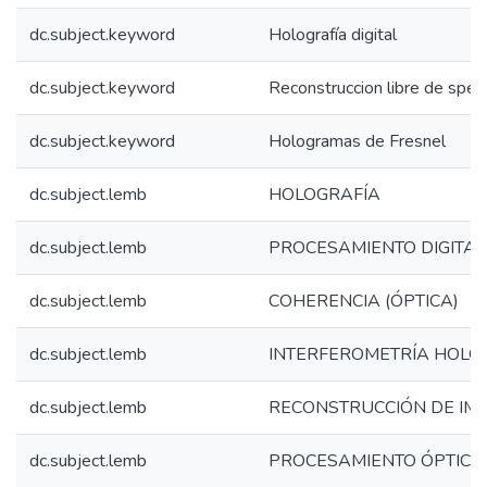
dc.subject.keyword
Holografía digital
dc.subject.keyword
Reconstruccion libre de spec
dc.subject.keyword
Hologramas de Fresnel
dc.subject.lemb
HOLOGRAFÍA
dc.subject.lemb
PROCESAMIENTO DIGITAL
dc.subject.lemb
COHERENCIA (ÓPTICA)
dc.subject.lemb
INTERFEROMETRÍA HOLO
dc.subject.lemb
RECONSTRUCCIÓN DE IM
dc.subject.lemb
PROCESAMIENTO ÓPTICO