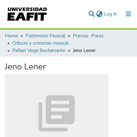
(current)
Log In
Communities & Collections
Home
Patrimonio Musical
Prensa- Press
Críticos y cronistas musicales
All of DSpace
Rafael Vega Bustamante
Jeno Lener
Statistics
Jeno Lener