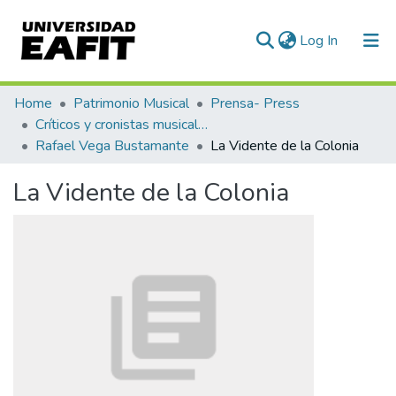
(current)
Log In
Communities & Collections
Home
Patrimonio Musical
Prensa- Press
Críticos y cronistas musicales
All of DSpace
Rafael Vega Bustamante
La Vidente de la Colonia
Statistics
La Vidente de la Colonia