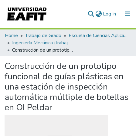
(current)
Log In
Communities & Collections
Home
Trabajo de Grado
Escuela de Ciencias Aplicadas e Ingeniería
Ingeniería Mecánica (trabajo de grado)
All of DSpace
Construcción de un prototipo funcional de guías plásticas en una estación de inspección automática múltiple de botellas en OI Peldar
Statistics
Construcción de un prototipo
funcional de guías plásticas en
una estación de inspección
automática múltiple de botellas
en OI Peldar