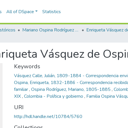
s
All of DSpace
Statistics
stóricos
Mariano Ospina Rodríguez (1826 -1912)
nriqueta Vásquez de Osp
Keywords
Vásquez Calle, Julián, 1809-1884 - Correspondencia env
Ospina, Enriqueta, 1832-1886 - Correspondencia recibid
familiar
,
Ospina Rodríguez, Mariano, 1805-1885
,
Colombi
XIX
,
Colombia - Política y gobierno
,
Familia Ospina Vásq
URI
http://hdl.handle.net/10784/5760
Collections