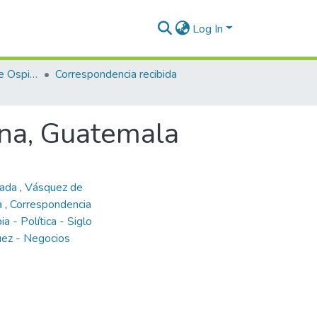
Log In
Enriqueta Vásquez de Ospina
Correspondencia recibida
ina, Guatemala
iada
,
Vásquez de
a
,
Correspondencia
a - Política - Siglo
uez - Negocios