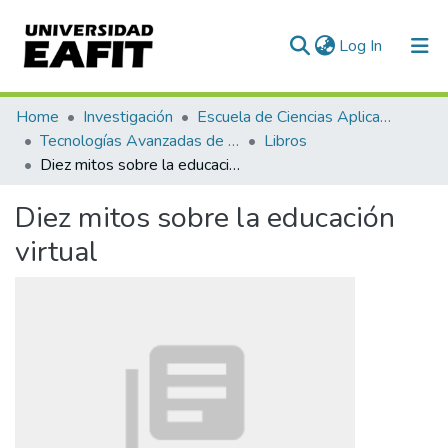
(current)
Log In
Communities & Collections
Home
Investigación
Escuela de Ciencias Aplicadas e Ingeniería
Tecnologías Avanzadas de Producción y Mantenimiento Industrial - TAPMI
Libros
All of DSpace
Diez mitos sobre la educación virtual
Statistics
Diez mitos sobre la educación
virtual