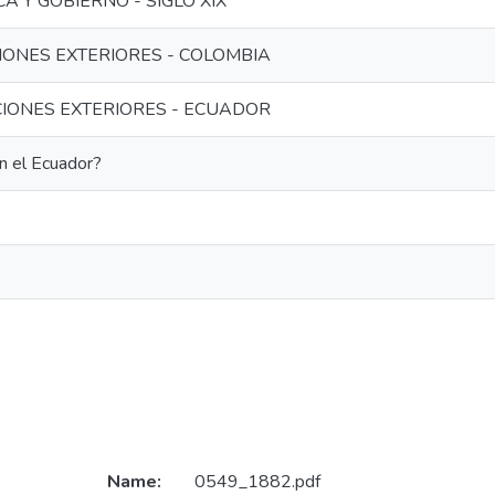
A Y GOBIERNO - SIGLO XIX
IONES EXTERIORES - COLOMBIA
CIONES EXTERIORES - ECUADOR
n el Ecuador?
Name:
0549_1882.pdf