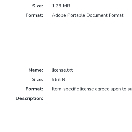
Size:
1.29 MB
Format:
Adobe Portable Document Format
Name:
license.txt
Size:
968 B
Format:
Item-specific license agreed upon to s
Description: