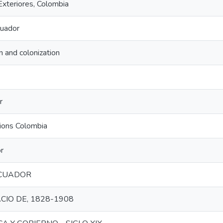
Exteriores, Colombia
cuador
n and colonization
r
tions Colombia
r
ECUADOR
CIO DE, 1828-1908