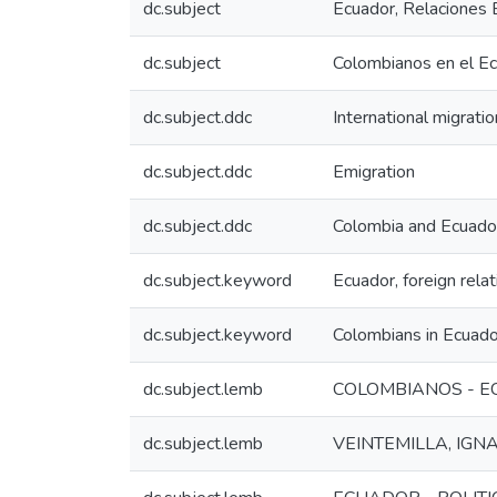
dc.subject
Ecuador, Relaciones 
dc.subject
Colombianos en el E
dc.subject.ddc
International migratio
dc.subject.ddc
Emigration
dc.subject.ddc
Colombia and Ecuado
dc.subject.keyword
Ecuador, foreign rela
dc.subject.keyword
Colombians in Ecuado
dc.subject.lemb
COLOMBIANOS - 
dc.subject.lemb
VEINTEMILLA, IGNA