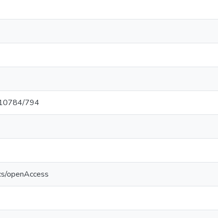
t/10784/794
ics/openAccess