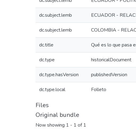
dc.subject.lemb
ECUADOR - POLITIC
dc.subject.lemb
ECUADOR - RELAC
dc.subject.lemb
COLOMBIA - RELA
dc.title
Qué es lo que pasa e
dc.type
historicalDocument
dc.type.hasVersion
publishedVersion
dc.type.local
Folleto
Files
Original bundle
Now showing
1 - 1 of 1