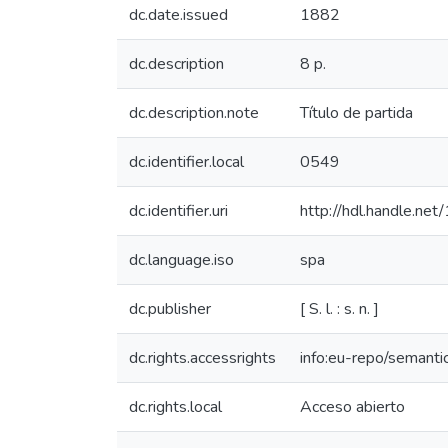
dc.date.issued
1882
dc.description
8 p.
dc.description.note
Título de partida
dc.identifier.local
0549
dc.identifier.uri
http://hdl.handle.ne
dc.language.iso
spa
dc.publisher
[ S. l. : s. n. ]
dc.rights.accessrights
info:eu-repo/semant
dc.rights.local
Acceso abierto