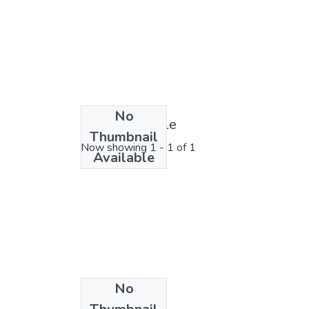
No
License bundle
Thumbnail
Now showing
1 - 1 of 1
Available
No
Collections