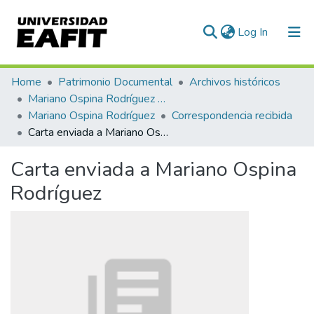
(current)
Log In
Communities & Collections
Home
Patrimonio Documental
Archivos históricos
Mariano Ospina Rodríguez (1826 -1912)
All of DSpace
Mariano Ospina Rodríguez
Correspondencia recibida
Carta enviada a Mariano Ospina Rodríguez
Statistics
Carta enviada a Mariano Ospina
Rodríguez