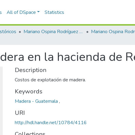
s
All of DSpace
Statistics
stóricos
Mariano Ospina Rodríguez (1826 -1912)
Mariano Ospina Rodr
dera en la hacienda de 
Description
Costos de explotación de madera.
Keywords
Madera - Guatemala
,
URI
http://hdl.handle.net/10784/4116
Collections