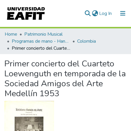
(current)
Log In
Communities & Collections
Home
Patrimonio Musical
Programas de mano - Hand programs
Colombia
All of DSpace
Primer concierto del Cuarteto Loewenguth en temporada de la Sociedad Amigos del Arte Medellín 1953
Statistics
Primer concierto del Cuarteto
Loewenguth en temporada de la
Sociedad Amigos del Arte
Medellín 1953