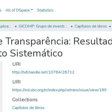
s
All of DSpace
Statistics
Escuela de Ciencias Aplicadas e Ingeniería
GICOMP: Grupo de investigación en computación
Capítulos de libros
 Transparência: Resulta
o Sistemático
URI
http://hdl.handle.net/10784/28712
URI
https://sol.sbc.org.br/index.php/wtrans/issue/view/189
Collections
Capítulos de libros