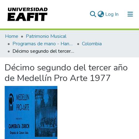
(current)
Log In
Communities & Collections
Home
Patrimonio Musical
Programas de mano - Hand programs
Colombia
All of DSpace
Décimo segundo del tercer año de Medellín Pro Arte 1977
Statistics
Décimo segundo del tercer año
de Medellín Pro Arte 1977