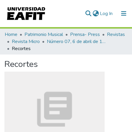
(current)
Log In
Communities & Collections
Home
Patrimonio Musical
Prensa- Press
Revistas
Revista Micro
Número 07, 6 de abril de 1940
All of DSpace
Recortes
Statistics
Recortes