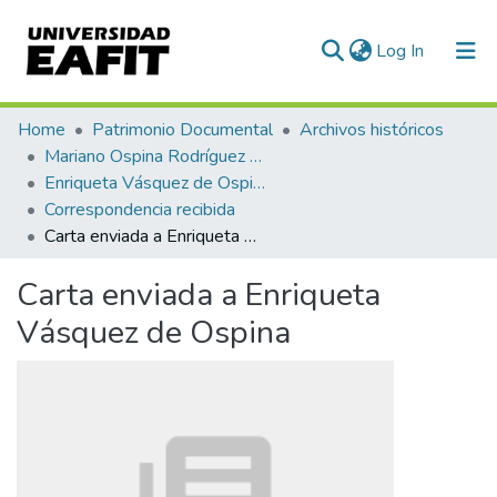
(current)
Log In
Communities & Collections
Home
Patrimonio Documental
Archivos históricos
Mariano Ospina Rodríguez (1826 -1912)
All of DSpace
Enriqueta Vásquez de Ospina
Correspondencia recibida
Statistics
Carta enviada a Enriqueta Vásquez de Ospina
Carta enviada a Enriqueta
Vásquez de Ospina