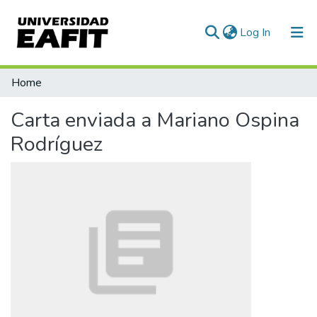
(current)
Log In
Communities & Collections
Home
All of DSpace
Carta enviada a Mariano Ospina
Statistics
Rodríguez