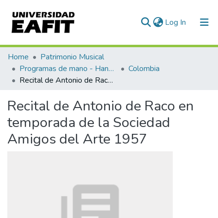
(current)
Log In
Communities & Collections
Home
Patrimonio Musical
Programas de mano - Hand programs
Colombia
All of DSpace
Recital de Antonio de Raco en temporada de la Sociedad Amigos del Arte 1957
Statistics
Recital de Antonio de Raco en
temporada de la Sociedad
Amigos del Arte 1957