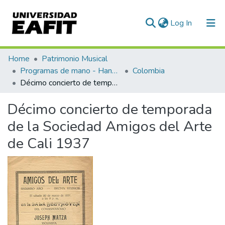
(current)
Log In
Communities & Collections
Home
Patrimonio Musical
Programas de mano - Hand programs
Colombia
All of DSpace
Décimo concierto de temporada de la Sociedad Amigos del Arte de Cali 1937
Statistics
Décimo concierto de temporada
de la Sociedad Amigos del Arte
de Cali 1937