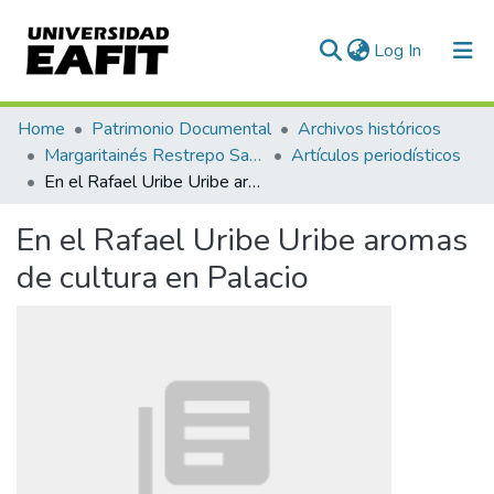
(current)
Log In
Communities & Collections
Home
Patrimonio Documental
Archivos históricos
Margaritainés Restrepo Santamaría
Artículos periodísticos
All of DSpace
En el Rafael Uribe Uribe aromas de cultura en Palacio
Statistics
En el Rafael Uribe Uribe aromas
de cultura en Palacio