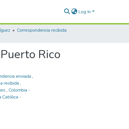
Log In
íguez
Correspondencia recibida
 Puerto Rico
ondencia enviada
,
a recibida
,
enes
,
Colombia -
a Católica -