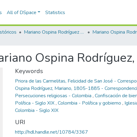
s
All of DSpace
Statistics
stóricos
Mariano Ospina Rodríguez (1826 -1912)
Mariano Ospina Rodr
ariano Ospina Rodríguez,
Keywords
Priora de las Carmelitas, Felicidad de San José - Corresp
Ospina Rodríguez, Mariano, 1805-1885 - Correspondenci
Persecuciones religiosas - Colombia
,
Confiscación de bi
Política - Siglo XIX
,
Colombia - Política y gobierno
,
Iglesi
Colombia - Siglo XIX
URI
http://hdl.handle.net/10784/3367