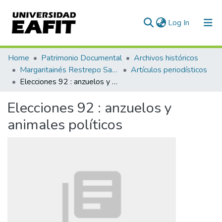
(current)
Log In
Communities & Collections
Home
Patrimonio Documental
Archivos históricos
Margaritainés Restrepo Santamaría
Artículos periodísticos
All of DSpace
Elecciones 92 : anzuelos y animales políticos
Statistics
Elecciones 92 : anzuelos y
animales políticos