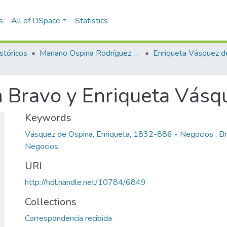
s
All of DSpace
Statistics
stóricos
Mariano Ospina Rodríguez (1826 -1912)
 Bravo y Enriqueta Vásq
Keywords
Vásquez de Ospina, Enriqueta, 1832-886 - Negocios
,
Br
Negocios
URI
http://hdl.handle.net/10784/6849
Collections
Correspondencia recibida