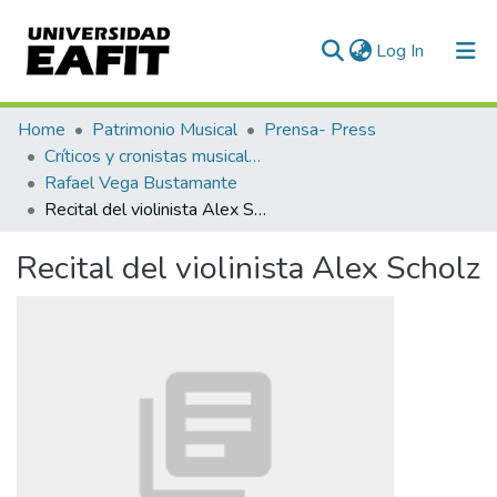
(current)
Log In
Communities & Collections
Home
Patrimonio Musical
Prensa- Press
Críticos y cronistas musicales
All of DSpace
Rafael Vega Bustamante
Recital del violinista Alex Scholz
Statistics
Recital del violinista Alex Scholz