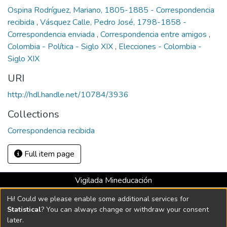
Ospina Rodríguez, Mariano, 1805-1885 - Correspondencia
recibida
,
Vásquez Calle, Pedro José, 1798-1858 -
Correspondencia enviada
,
Correspondencia entre amigos
,
Colombia - Política - Siglo XIX
,
Elecciones - Colombia -
Siglo XIX
URI
http://hdl.handle.net/10784/3936
Collections
Correspondencia recibida
Full item page
Vigilada Mineducación
Universidad con Acreditación Institucional hasta 2026 -
Hi! Could we please enable some additional services for
Resolución MEN 2158 de 2018
Statistical
? You can always change or withdraw your consent
later.