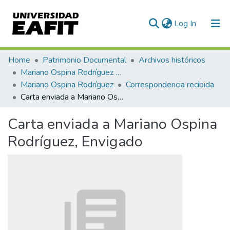
(current)
Log In
Communities & Collections
Home
Patrimonio Documental
Archivos históricos
Mariano Ospina Rodríguez (1826 -1912)
All of DSpace
Mariano Ospina Rodríguez
Correspondencia recibida
Carta enviada a Mariano Ospina Rodríguez, Envigado
Statistics
Carta enviada a Mariano Ospina
Rodríguez, Envigado